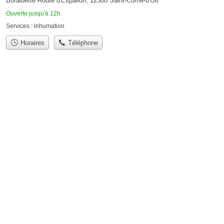
Boraldette Route d'Espalion, 12500 Saint-Côme-d'Olt
Ouverte jusqu'à 12h
Services :
inhumation
Horaires
Téléphone