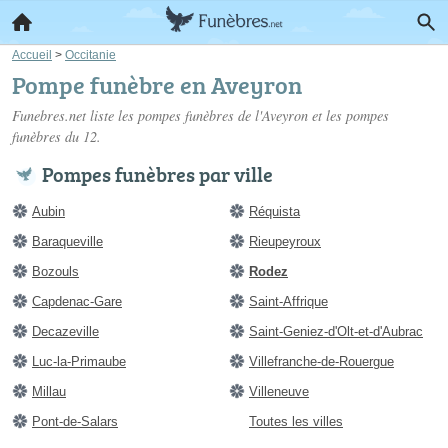
Accueil
>
Occitanie
Pompe funèbre en Aveyron
Funebres.net liste les
pompes funèbres de l'Aveyron
et les pompes
funèbres du 12.
Pompes funèbres par ville
Aubin
Réquista
Baraqueville
Rieupeyroux
Bozouls
Rodez
Capdenac-Gare
Saint-Affrique
Decazeville
Saint-Geniez-d'Olt-et-d'Aubrac
Luc-la-Primaube
Villefranche-de-Rouergue
Millau
Villeneuve
Pont-de-Salars
Toutes les villes