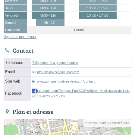
Mercredi
8h30 - 12h
13h30 - 17h30
Jeudi
8h30 - 12h
13h30 - 17h30
Vendredi
8h30 - 12h
13h30 - 17h30
Samedi
9h - 12h
Dimanche
Fermé
Signaler une erreur
Contact
Téléphone
Téléphoner à la pompe funèbre
Email
pfmunicipalesⓐville-lisieux.fr
Site web
www.pompesfunebres-lisieux.fr/contact
facebook.com/Pompes-Fun%C3%A8bres-Municipales-de-Lisie
Facebook
ux-196482957171719/
Plan et adresse
© contributeurs OpenStreetMap