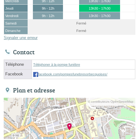
Mercredi
9h - 12h
13h30 - 17h30
Jeudi
9h - 12h
13h30 - 17h30
Vendredi
9h - 12h
13h30 - 17h30
Samedi
Fermé
Dimanche
Fermé
Signaler une erreur
Contact
Téléphone
Téléphoner à la pompe funèbre
Facebook
facebook.com/pompesfunebresorbecquoises/
Plan et adresse
© contributeurs OpenStreetMap