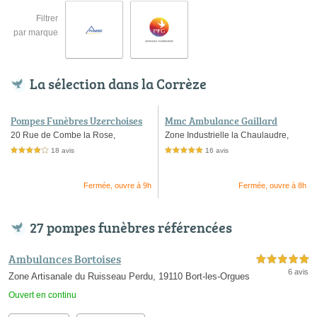
Filtrer
par marque
La sélection dans la Corrèze
Pompes Funèbres Uzerchoises
Mmc Ambulance Gaillard
20 Rue de Combe la Rose,
Zone Industrielle la Chaulaudre,
18 avis
16 avis
4,0 étoiles sur 5
5,0 étoiles sur 5
Fermée, ouvre à 9h
Fermée, ouvre à 8h
27 pompes funèbres référencées
Ambulances Bortoises
5,0 étoiles sur 5
6 avis
Zone Artisanale du Ruisseau Perdu, 19110 Bort-les-Orgues
Ouvert en continu