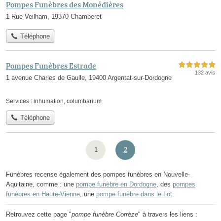
Pompes Funèbres des Monédières
1 Rue Veilham, 19370 Chamberet
Téléphone
Pompes Funèbres Estrade
5,0 étoiles sur 5
132 avis
1 avenue Charles de Gaulle, 19400 Argentat-sur-Dordogne
Services :
inhumation
,
columbarium
Téléphone
1
2
Funèbres recense également des pompes funèbres en Nouvelle-
Aquitaine, comme : une
pompe funèbre en Dordogne
, des
pompes
funèbres en Haute-Vienne
, une
pompe funèbre dans le Lot
.
Retrouvez cette page "
pompe funèbre Corrèze
" à travers les liens :