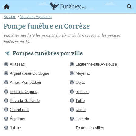
Accueil
>
Nouvelle-Aquitaine
Pompe funèbre en Corrèze
Funebres.net liste les
pompes funèbres de la Corrèze
et les pompes
funèbres du 19.
Pompes funèbres par ville
Allassac
Laguenne-sur-Avalouze
Argentat-sur-Dordogne
Meymac
Arnac-Pompadour
Objat
Bort-les-Orgues
Seilhac
Brive-la-Gaillarde
Tulle
Chamberet
Ussel
Égletons
Uzerche
Juillac
Toutes les villes