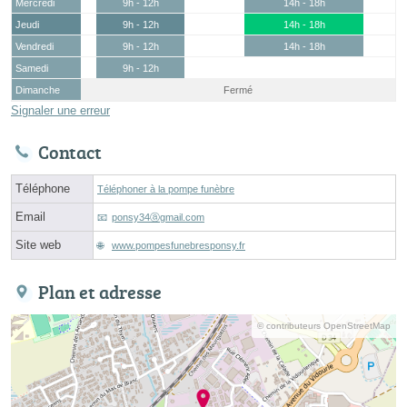
Mercredi
9h - 12h
14h - 18h
Jeudi
9h - 12h
14h - 18h
Vendredi
9h - 12h
14h - 18h
Samedi
9h - 12h
Dimanche
Fermé
Signaler une erreur
Contact
Téléphone
Téléphoner à la pompe funèbre
Email
ponsy34ⓐgmail.com
Site web
www.pompesfunebresponsy.fr
Plan et adresse
© contributeurs OpenStreetMap