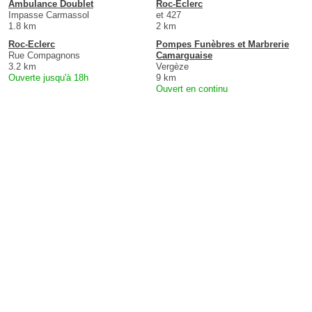
Ambulance Doublet
Roc-Eclerc
Impasse Carmassol
et 427
1.8 km
2 km
Roc-Eclerc
Pompes Funèbres et Marbrerie
Rue Compagnons
Camarguaise
3.2 km
Vergèze
Ouverte jusqu'à 18h
9 km
Ouvert en continu