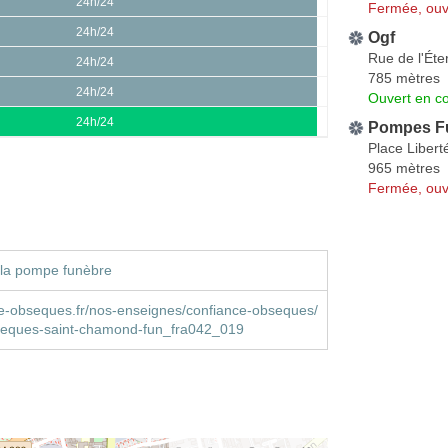
24h/24
Fermée, ouv
24h/24
Ogf
Rue de l'Éte
24h/24
785 mètres
24h/24
Ouvert en co
24h/24
Pompes Fu
Place Libert
965 mètres
Fermée, ouv
 la pompe funèbre
e-obseques.fr/nos-enseignes/confiance-obseques/
seques-saint-chamond-fun_fra042_019