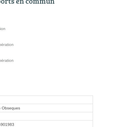
ports en commun
ion
bération
bération
e Obseques
6901983