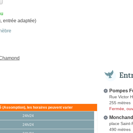
nu
, entrée adaptée)
nèbre
t-Chamond
Ent
Pompes F
Rue Victor 
255 mètres
ié (Assomption), les horaires peuvent varier
Fermée, ouv
24h/24
Monchand 
place Saint-
24h/24
490 mètres