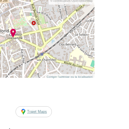
© contributeurs OpenStreetMap
Corriger l’adresse ou la localisation
Trajet Maps