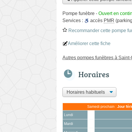
Pompe funèbre
-
Ouvert en conti
Services :
accès
PMR
(parking
Recommander cette pompe fu
Améliorer cette fiche
Autres pompes funèbres à Sain
Horaires
Samedi prochain :
Jour fér
Lundi
Mardi