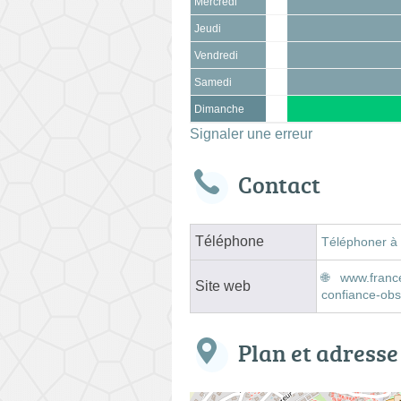
Mercredi
Jeudi
Vendredi
Samedi
Dimanche
Signaler une erreur
Contact
Téléphone
Téléphoner à
www.franc
Site web
confiance-ob
Plan et adresse