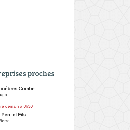
reprises proches
unébres Combe
Hugo
re demain à 8h30
Pere et Fils
Pierre