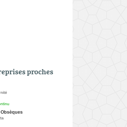
reprises proches
rnité
ntinu
 Obsèques
ta