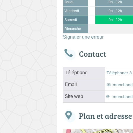
Jeudi
9h - 12h
Vendredi
9h - 12h
Samedi
9h - 12h
Dimanche
Signaler une erreur
Contact
Téléphone
Téléphoner à
Email
monchand_
Site web
monchandp
Plan et adresse