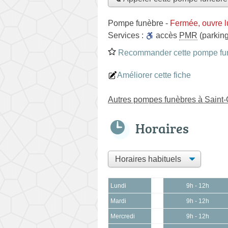
Pompe funèbre
-
Fermée, ouvre l
Services :
accès
PMR
(parking
Recommander cette pompe fu
Améliorer cette fiche
Autres pompes funèbres à Sain
Horaires
Lundi
9h - 12h
Mardi
9h - 12h
Mercredi
9h - 12h