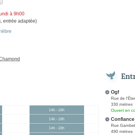
undi à 9h00
, entrée adaptée)
nèbre
t-Chamond
Ent
Ogf
Rue de l'Éte
330 mètres
Ouvert en co
14h - 18h
Confiance
14h - 18h
Rue Gambet
14h - 18h
490 mètres