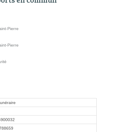
int-Pierre
int-Pierre
rité
funéraire
5900032
788659