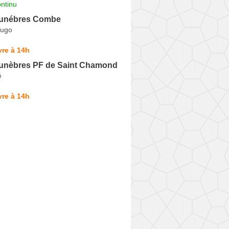
ntinu
unébres Combe
Hugo
re à 14h
nèbres PF de Saint Chamond
é
re à 14h