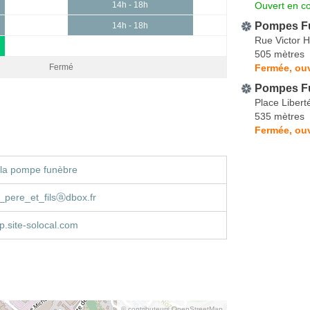
Ouvert en co
14h - 18h
Pompes F
14h - 18h
Rue Victor 
505 mètres
Fermée, ouv
Fermé
Pompes Fu
Place Libert
535 mètres
Fermée, ouv
 la pompe funèbre
pere_et_filsⓐdbox.fr
.site-solocal.com
© contributeurs OpenStreetMap