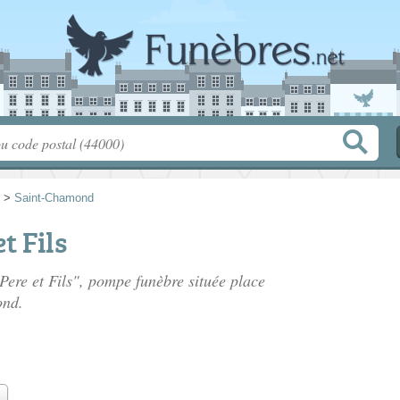
>
Saint-Chamond
t Fils
Pere et Fils", pompe funèbre située
place
ond.