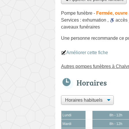
Pompe funèbre
-
Fermée, ouvre 
Services :
exhumation
,
accès
caveaux funéraires
Une personne
recommande
ce p
Améliorer cette fiche
Autres pompes funèbres à Chalv
Horaires
Lundi
8h - 12h
Mardi
8h - 12h