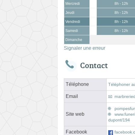
Mercredi
8h - 12h
Jeudi
8h - 12h
Vendredi
8h - 12h
Samedi
8h - 12h
Dimanche
Signaler une erreur
Contact
Téléphone
Téléphoner a
Email
marbrerie
pompesfun
Site web
www.funer
dupont/194
Facebook
facebook.