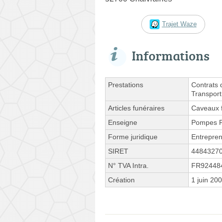
Trajet Waze
Informations
Prestations
Contrats 
Transport
Articles funéraires
Caveaux f
Enseigne
Pompes F
Forme juridique
Entrepren
SIRET
4484327
N° TVA Intra.
FR92448
Création
1 juin 20