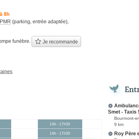
à 8h
PMR
(parking, entrée adaptée)
,
ompe funèbre.
Je recommande
raines
Ent
Ambulance
Smet - Taxis
Bourmont-e
9 km
14h - 17h30
Roy Père e
14h - 17h30