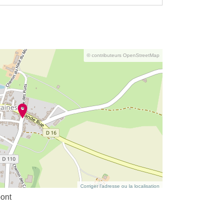
© contributeurs OpenStreetMap
Corriger l’adresse ou la localisation
ont