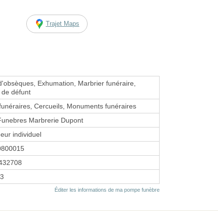
Trajet Maps
d'obsèques, Exhumation, Marbrier funéraire,
 de défunt
unéraires, Cercueils, Monuments funéraires
unebres Marbrerie Dupont
eur individuel
0800015
432708
03
Éditer les informations de ma pompe funèbre