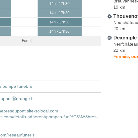
Breuvannes-
14h - 17h30
19 km
14h - 17h30
Thouvenot
Neufchâtea
14h - 17h30
20 km
14h - 17h30
Dexemple
Fermé
Neufchâtea
22 km
Fermée, ouv
u pompe funèbre
dupontⓐorange.fr
ebresdupont.site-solocal.com
is.com/details-adherent/pompes-fun%C3%A8bres-
com/reseaufuneris