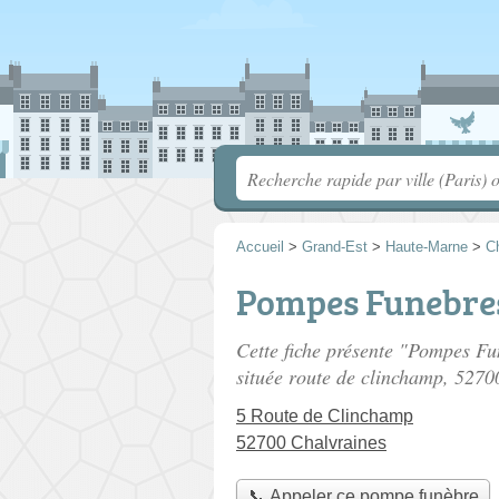
Accueil
>
Grand-Est
>
Haute-Marne
>
C
Pompes Funebre
Cette fiche présente "Pompes F
située
route de clinchamp
, 5270
5 Route de Clinchamp
52700 Chalvraines
📞 Appeler ce pompe funèbre