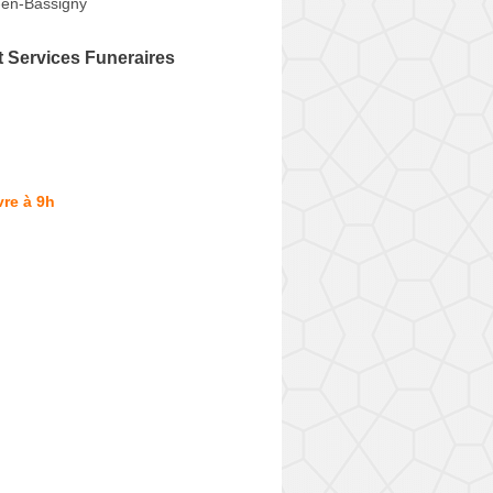
en-Bassigny
 Services Funeraires
u
u
re à 9h