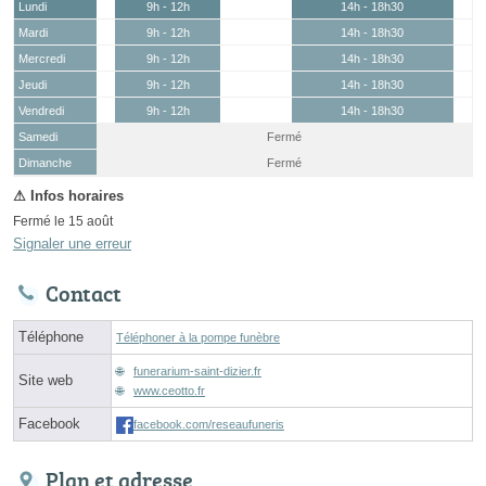
Lundi
9h - 12h
14h - 18h30
Mardi
9h - 12h
14h - 18h30
Mercredi
9h - 12h
14h - 18h30
Jeudi
9h - 12h
14h - 18h30
Vendredi
9h - 12h
14h - 18h30
Samedi
Fermé
(15 août)
Dimanche
Fermé
Fermé le 15 août
Signaler une erreur
Contact
Téléphone
Téléphoner à la pompe funèbre
funerarium-saint-dizier.fr
Site web
www.ceotto.fr
Facebook
facebook.com/reseaufuneris
Plan et adresse