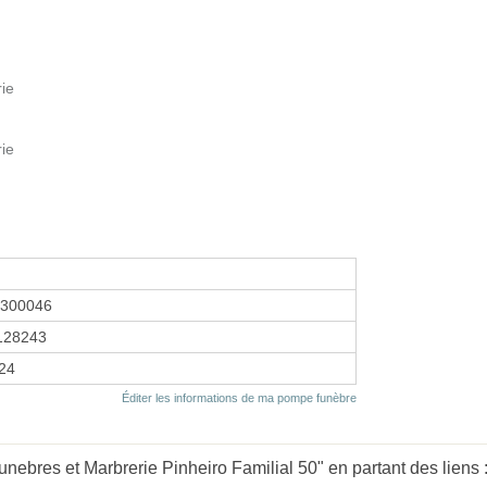
rie
rie
4300046
128243
024
Éditer les informations de ma pompe funèbre
bres et Marbrerie Pinheiro ️Familial️ 50" en partant des liens 