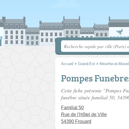
Accueil
>
Grand-Est
>
Meurthe-et-Mosel
Pompes Funebres
Cette fiche présente "Pompes F
funèbre située
️familial️ 50
, 5439
️Familial️ 50
Rue de l'Hôtel de Ville
54390 Frouard