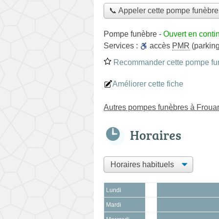
📞 Appeler cette pompe funèbre
Pompe funèbre
-
Ouvert en conti
Services :
accès
PMR
(parkin
Recommander cette pompe fu
Améliorer cette fiche
Autres pompes funèbres à Froua
Horaires
Lundi
Mardi