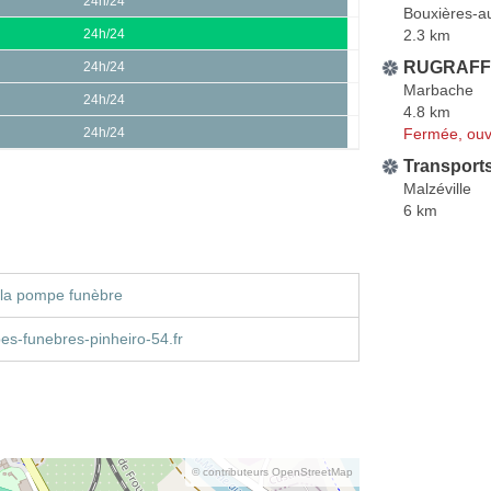
24h/24
Bouxières-
2.3 km
24h/24
RUGRAFF 
24h/24
Marbache
24h/24
4.8 km
Fermée, ouv
24h/24
Transports
Malzéville
6 km
 la pompe funèbre
s-funebres-pinheiro-54.fr
© contributeurs OpenStreetMap