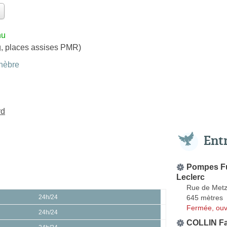
nu
g, places assises PMR)
nèbre
rd
Ent
Pompes Fu
Leclerc
Rue de Met
645 mètres
24h/24
Fermée, ouv
24h/24
COLLIN Fa