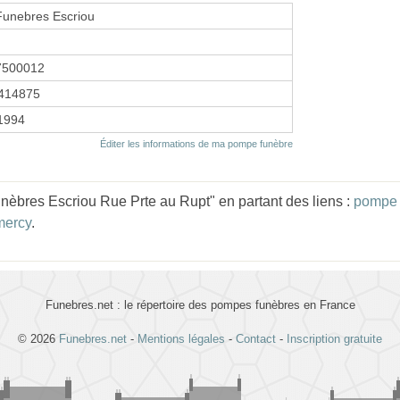
unebres Escriou
7500012
414875
 1994
Éditer les informations de ma pompe funèbre
èbres Escriou Rue Prte au Rupt" en partant des liens :
pompe 
mercy
.
Funebres.net : le répertoire des pompes funèbres en France
© 2026
Funebres.net
-
Mentions légales
-
Contact
-
Inscription gratuite