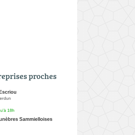
reprises proches
Escriou
erdun
qu'à 18h
nèbres Sammielloises