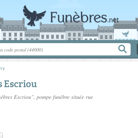
rcy
 Escriou
nèbres Escriou", pompe funèbre située
rue