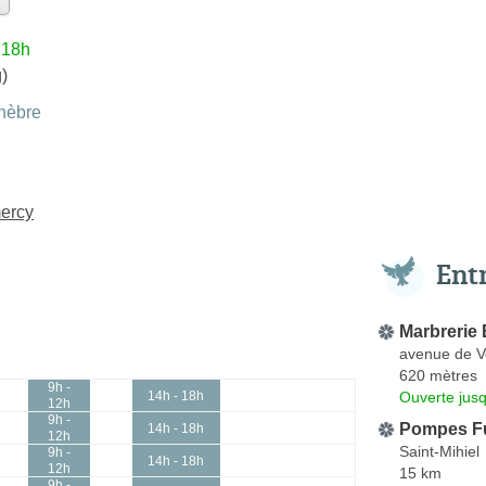
 18h
)
nèbre
ercy
Ent
Marbrerie 
avenue de V
620 mètres
9h -
Ouverte jus
14h - 18h
12h
9h -
Pompes Fu
14h - 18h
12h
Saint-Mihiel
9h -
14h - 18h
12h
15 km
9h -