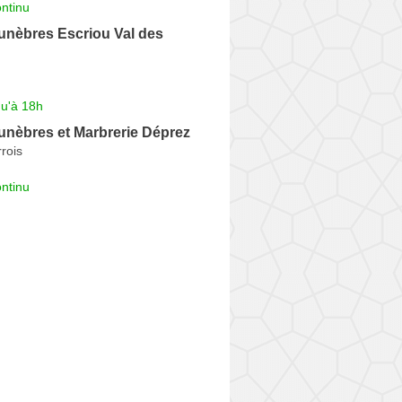
ntinu
nèbres Escriou Val des
qu'à 18h
nèbres et Marbrerie Déprez
rois
ntinu