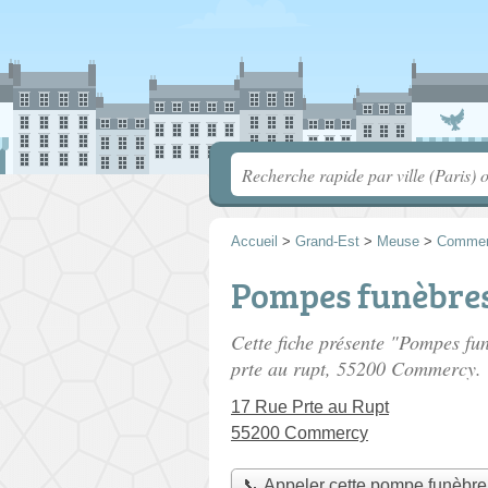
Accueil
>
Grand-Est
>
Meuse
>
Comme
Pompes funèbres
Cette fiche présente "Pompes fu
prte au rupt
, 55200 Commercy.
17 Rue Prte au Rupt
55200 Commercy
📞 Appeler cette pompe funèbre