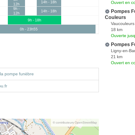
Ouvert en co
14h - 18h
12h
9h -
Pompes Fu
14h - 18h
12h
Couleurs
9h - 18h
Vaucouleurs
18 km
0h - 23h55
Ouverte jus
Pompes Fu
Ligny-en-Bar
21 km
Ouvert en co
 la pompe funèbre
u.fr
© contributeurs OpenStreetMap