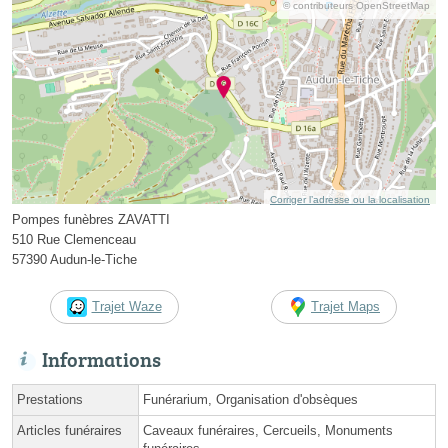
© contributeurs OpenStreetMap
Corriger l’adresse ou la localisation
Pompes funèbres ZAVATTI
510 Rue Clemenceau
57390 Audun-le-Tiche
Trajet Waze
Trajet Maps
Informations
Prestations
Funérarium, Organisation d'obsèques
Articles funéraires
Caveaux funéraires, Cercueils, Monuments