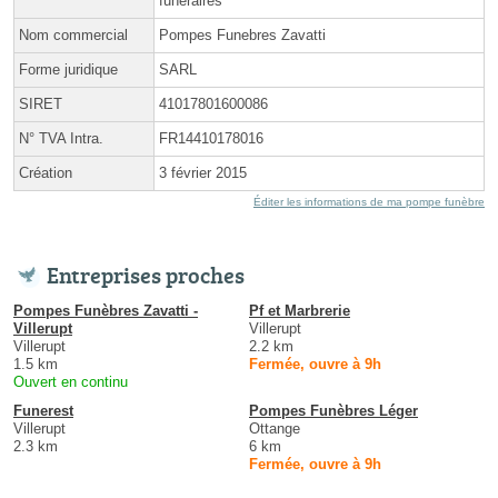
funéraires
Nom commercial
Pompes Funebres Zavatti
Forme juridique
SARL
SIRET
41017801600086
N° TVA Intra.
FR14410178016
Création
3 février 2015
Éditer les informations de ma pompe funèbre
Entreprises proches
Pompes Funèbres Zavatti -
Pf et Marbrerie
Villerupt
Villerupt
Villerupt
2.2 km
1.5 km
Fermée, ouvre à 9h
Ouvert en continu
Funerest
Pompes Funèbres Léger
Villerupt
Ottange
2.3 km
6 km
Fermée, ouvre à 9h