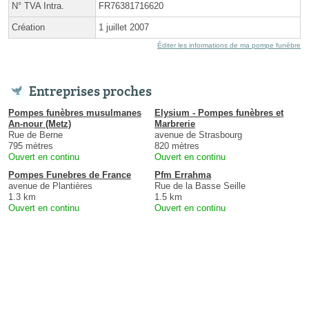
N° TVA Intra.
FR76381716620
Création
1 juillet 2007
Éditer les informations de ma pompe funèbre
Entreprises proches
Pompes funèbres musulmanes
Elysium - Pompes funèbres et
An-nour (Metz)
Marbrerie
Rue de Berne
avenue de Strasbourg
795 mètres
820 mètres
Ouvert en continu
Ouvert en continu
Pompes Funebres de France
Pfm Errahma
avenue de Plantières
Rue de la Basse Seille
1.3 km
1.5 km
Ouvert en continu
Ouvert en continu