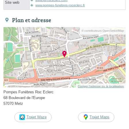
Site web
www.pompes-funebres-roceclerc.fr
Plan et adresse
© contributeurs OpenStreetMap
Corriger l’adresse ou la localisation
Pompes Funèbres Roc Eclerc
68 Boulevard de l'Europe
57070 Metz
Trajet Waze
Trajet Maps