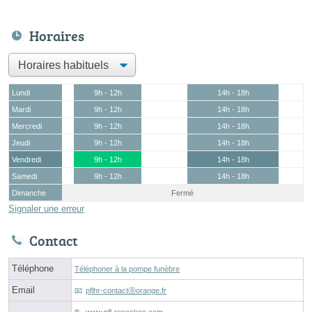
Horaires
Lundi
9h - 12h
14h - 18h
Mardi
9h - 12h
14h - 18h
Mercredi
9h - 12h
14h - 18h
Jeudi
9h - 12h
14h - 18h
Vendredi
9h - 12h
14h - 18h
Samedi
9h - 12h
14h - 18h
Dimanche
Fermé
Signaler une erreur
Contact
Téléphone
Téléphoner à la pompe funèbre
Email
pflhr-contactⓐorange.fr
www.pfl-roceclerc.com