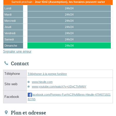
Samedi prochain :
Jour férié (Assomption), les horaires peuvent varier
Lundi
24h/24
Mardi
24h/24
Mercredi
24h/24
Jeudi
24h/24
Vendredi
24h/24
Samedi
24h/24
Dimanche
24h/24
Signaler une erreur
Contact
Téléphone
Téléphoner à la pompe funèbre
www.hieulle.com
Site web
www.youtube.com/watch?v=UDgCTkfW6iY
facebook.com/Pompes-Fun%C3%A8bres-Hieulle-4794071921
Facebook
82765
Plan et adresse