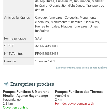
de sépultures, Funérarium, Inhumation, Marbrier
funéraire, Organisation d'obsèques, Transport de
défunt
Articles funéraires
Caveaux funéraires, Cercueils, Monuments
cinéraires, Monuments funéraires, Ossuaires,
Pierres tombales, Plaques funéraires, Urnes
funéraires
Forme juridique
SAS
SIRET
32066343800036
N° TVA Intra.
FR04320663438
Création
1 janvier 1981
Éditer les informations de ma pompe funèbre
Entreprises proches
Pompes Funèbres & Marbrerie
Pompes Funèbres des Thermes
Hieulle - Agence Hagondange
Amnéville
Hagondange
2 km
1.1 km
Fermée, ouvre demain à 9h
Ouvert en continu