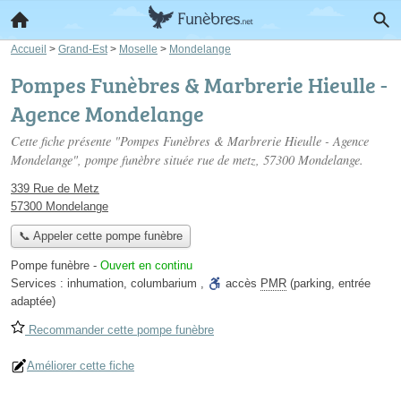
Accueil
>
Grand-Est
>
Moselle
>
Mondelange
Pompes Funèbres & Marbrerie Hieulle -
Agence Mondelange
Cette fiche présente "Pompes Funèbres & Marbrerie Hieulle - Agence
Mondelange", pompe funèbre située
rue de metz
, 57300 Mondelange.
339 Rue de Metz
57300 Mondelange
📞 Appeler cette pompe funèbre
Pompe funèbre
-
Ouvert en continu
Services :
inhumation
,
columbarium
,
accès
PMR
(parking, entrée
adaptée)
Recommander cette pompe funèbre
Améliorer cette fiche