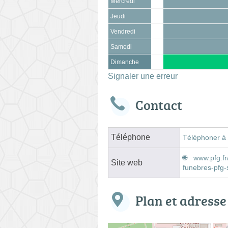
Mercredi
Jeudi
Vendredi
Samedi
Dimanche
Signaler une erreur
Contact
Téléphone
Téléphoner à
www.pfg.f
Site web
funebres-pfg
Plan et adresse