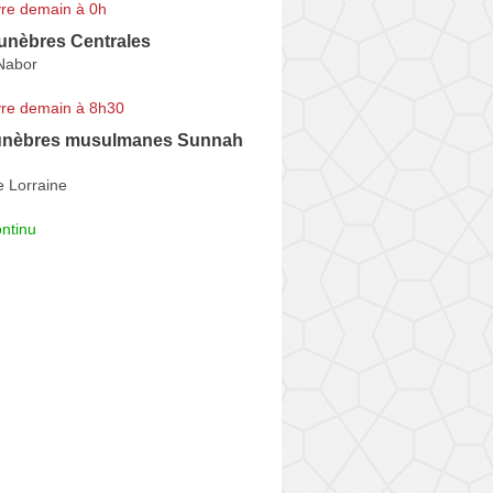
re demain à 0h
nèbres Centrales
-Nabor
re demain à 8h30
unèbres musulmanes Sunnah
e Lorraine
ntinu