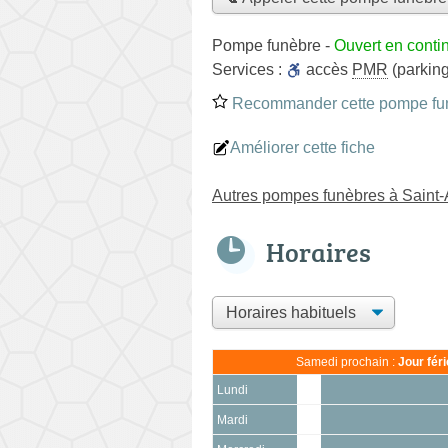
Pompe funèbre
-
Ouvert en conti
Services :
accès
PMR
(parking
Recommander cette pompe fu
Améliorer cette fiche
Autres pompes funèbres à Saint-
Horaires
Samedi prochain :
Jour fér
Lundi
Mardi