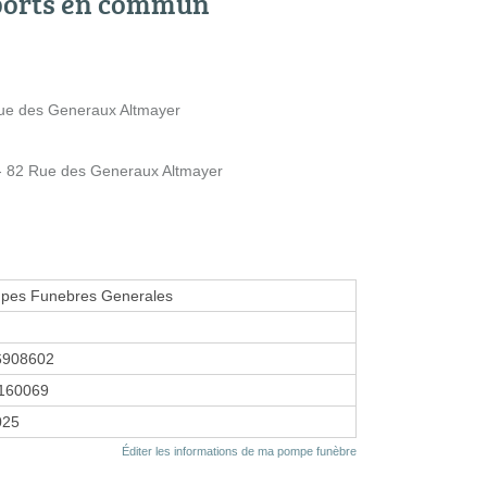
ports en commun
ue des Generaux Altmayer
 - 82 Rue des Generaux Altmayer
mpes Funebres Generales
6908602
160069
2025
Éditer les informations de ma pompe funèbre