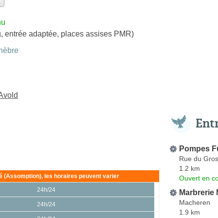
nu
, entrée adaptée, places assises PMR)
nèbre
Avold
Ent
Pompes Fu
Rue du Gros
1.2 km
ié (Assomption), les horaires peuvent varier
Ouvert en co
24h/24
Marbrerie
Macheren
24h/24
1.9 km