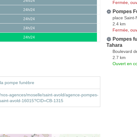
24h/24
Fermée, ouv
24h/24
Pompes Fu
place Saint
24h/24
2.4 km
24h/24
Fermée, ouv
24h/24
Pompes f
Tahara
Boulevard d
2.7 km
Ouvert en co
 la pompe funèbre
r/nos-agences/moselle/saint-avold/agence-pompes-
-saint-avold-16015?CID=CB-1315