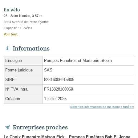
En vélo
28 - Saint-Nicolas, à 87 m
3554 Avenue de Petite-Synthe
Capacité : 15 vélos
Voir tout
Informations
Enseigne
Pompes Funebres et Marbrerie Stopin
Forme juridique
SAS
SIRET
82816006915805
N° TVA Intra.
FR13828160069
Création
1 juillet 2025
Éditer les informations de ma pompe funèbre
Entreprises proches
Le Choix Funeraire Maison Fick
Pompes Funèbres Bab El Jenna