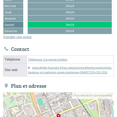
Mercredi
24h/24
Jeudi
24h/24
Vendredi
24h/24
Samedi
24h/24
Dimanche
24h/24
Signaler une erreur
Contact
Téléphone
Téléphoner à la pompe funèbre
www.dignite-funeraire.fr/nos-agences/nord/dunkerque/pompes-
Site web
funebres-et-marbrerie-stopin-dunkerque-08405?CID=CB-1316
Plan et adresse
© contributeurs OpenStreetMap