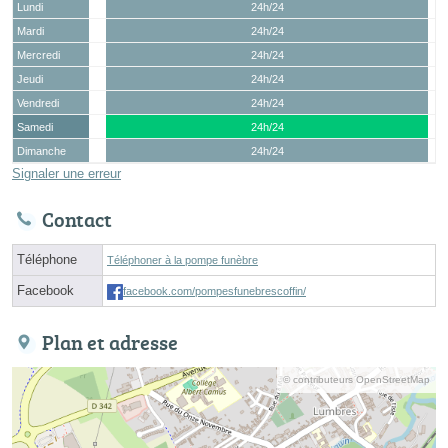
Lundi
24h/24
Mardi
24h/24
Mercredi
24h/24
Jeudi
24h/24
Vendredi
24h/24
Samedi
24h/24
Dimanche
24h/24
Signaler une erreur
Contact
Téléphone
Téléphoner à la pompe funèbre
Facebook
facebook.com/pompesfunebrescoffin/
Plan et adresse
© contributeurs OpenStreetMap