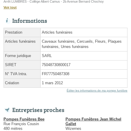
Arrêt LUMBRES - Collège Albert Camus - 2b Avenue Bernard Chochoy
Voir tout
Informations
Prestation
Articles funéraires
Articles funéraires
Caveaux funéraires, Cercueils, Fleurs, Plaques
funéraires, Urnes funéraires
Forme juridique
SARL
SIRET
75048730800017
N° TVA Intra.
FR77750487308
Création
1 mars 2012
Éditer les informations de ma pompe funèbre
Entreprises proches
Pompes Funèbres Bee
Pompes Funèbres Jean Michel
Rue François Cousin
Gallet
480 mètres
Wizernes