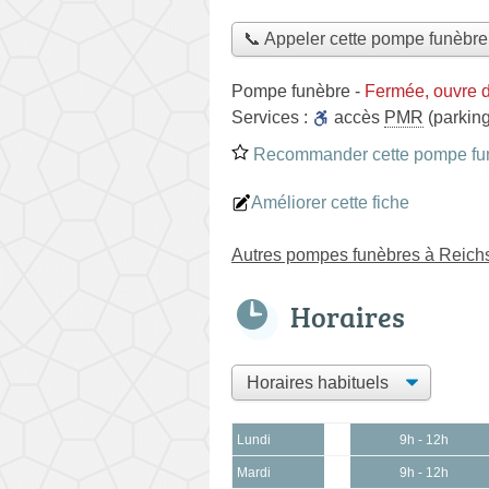
📞 Appeler cette pompe funèbre
Pompe funèbre
-
Fermée, ouvre 
Services :
accès
PMR
(parking
Recommander cette pompe fu
Améliorer cette fiche
Autres pompes funèbres à Reich
Horaires
Lundi
9h - 12h
Mardi
9h - 12h