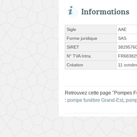
Informations
Sigle
AAE
Forme juridique
SAS
SIRET
3829576
N° TVA Intra.
FR68382
Création
11 octobr
Retrouvez cette page "Pompes F
:
pompe funèbre Grand-Est
,
pomp