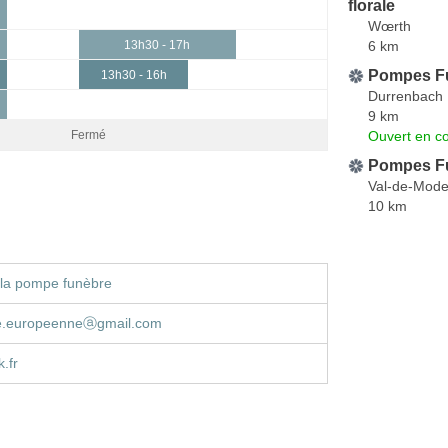
florale
Wœrth
6 km
13h30 - 17h
Pompes Fu
13h30 - 16h
Durrenbach
9 km
Ouvert en co
Fermé
Pompes Fu
Val-de-Mode
10 km
 la pompe funèbre
e.europeenneⓐgmail.com
.fr