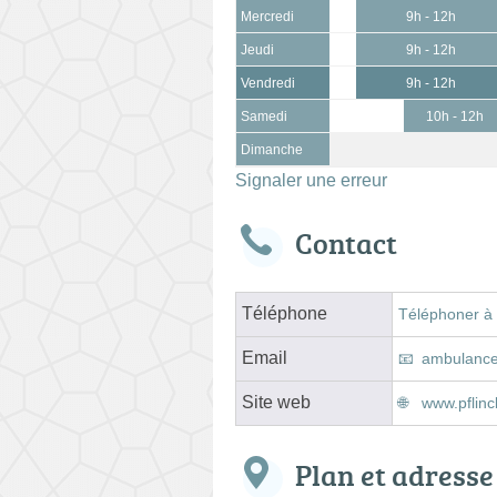
Mercredi
9h - 12h
Jeudi
9h - 12h
Vendredi
9h - 12h
Samedi
10h - 12h
Dimanche
Signaler une erreur
Contact
Téléphone
Téléphoner à
Email
ambulanc
Site web
www.pflinck
Plan et adresse