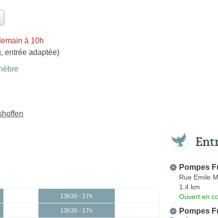
demain à 10h
, entrée adaptée)
nèbre
shoffen
Ent
Pompes Fu
Rue Emile M
1.4 km
Ouvert en co
13h30 - 17h
Pompes F
13h30 - 17h