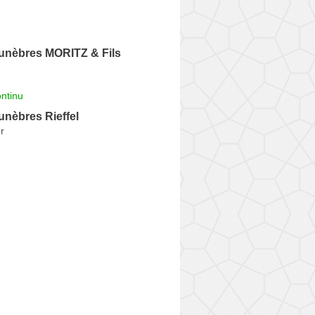
nèbres MORITZ & Fils
ntinu
nèbres Rieffel
r