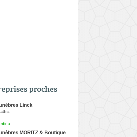
reprises proches
nèbres Linck
athis
ntinu
unèbres MORITZ & Boutique