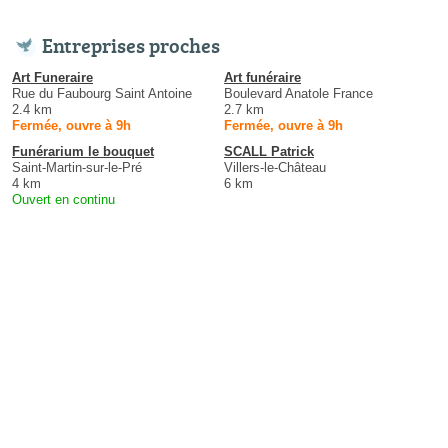
Entreprises proches
Art Funeraire
Art funéraire
Rue du Faubourg Saint Antoine
Boulevard Anatole France
2.4 km
2.7 km
Fermée, ouvre à 9h
Fermée, ouvre à 9h
Funérarium le bouquet
SCALL Patrick
Saint-Martin-sur-le-Pré
Villers-le-Château
4 km
6 km
Ouvert en continu