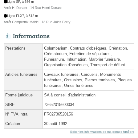
Ligne SP, à 686 m
Arrêt H. Dunant - 14 Rue Henri Dunant
Ligne FLX7, à 512 m
Arrêt Compertrix Mairie - 18 Rue Jules Ferry
Informations
Prestations
Columbarium, Contrats d'obsèques, Crémation,
Crématorium, Entretien de sépultures,
Funérarium, Inhumation, Marbrier funéraire,
Organisation d'obsèques, Transport de défunt
Articles funéraires
Caveaux funéraires, Cercueils, Monuments
funéraires, Ossuaires, Pierres tombales, Plaques
funéraires, Urnes funéraires
Forme juridique
SA à conseil d'administration
SIRET
73652015600034
N° TVA Intra.
FR02736520156
Création
30 août 1992
Éditer les informations de ma pompe funèbre