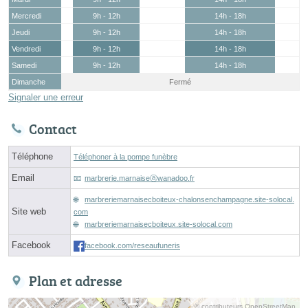
Mercredi
9h - 12h
14h - 18h
Jeudi
9h - 12h
14h - 18h
Vendredi
9h - 12h
14h - 18h
Samedi
9h - 12h
14h - 18h
Dimanche
Fermé
Signaler une erreur
Contact
Téléphone
Téléphoner à la pompe funèbre
Email
marbrerie.marnaiseⓐwanadoo.fr
marbreriemarnaisecboiteux-chalonsenchampagne.site-solocal.
Site web
com
marbreriemarnaisecboiteux.site-solocal.com
Facebook
facebook.com/reseaufuneris
Plan et adresse
© contributeurs OpenStreetMap