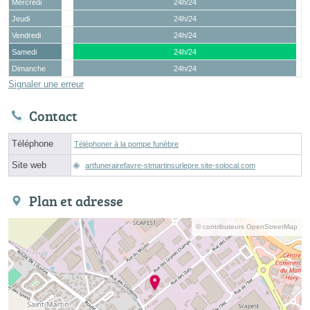
Mercredi
24h/24
Jeudi
24h/24
Vendredi
24h/24
Samedi
24h/24
Dimanche
24h/24
Signaler une erreur
Contact
Téléphone
Téléphoner à la pompe funèbre
Site web
artfunerairefavre-stmartinsurlepre.site-solocal.com
Plan et adresse
© contributeurs OpenStreetMap