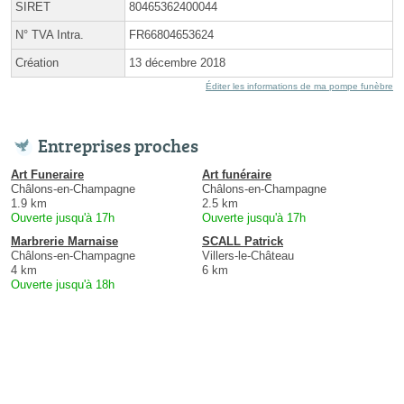
SIRET
80465362400044
N° TVA Intra.
FR66804653624
Création
13 décembre 2018
Éditer les informations de ma pompe funèbre
Entreprises proches
Art Funeraire
Art funéraire
Châlons-en-Champagne
Châlons-en-Champagne
1.9 km
2.5 km
Ouverte jusqu'à 17h
Ouverte jusqu'à 17h
Marbrerie Marnaise
SCALL Patrick
Châlons-en-Champagne
Villers-le-Château
4 km
6 km
Ouverte jusqu'à 18h